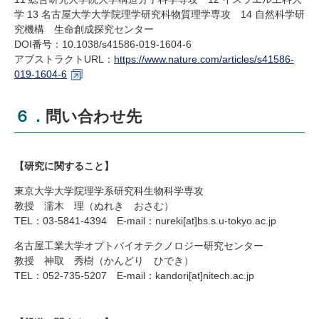
学 13 名古屋大学大学院理学研究科物質理学専攻 14 自然科学研
究機構 生命創成探究センター
DOI
番号：10.1038/s41586-019-1604-6
アブストラクトURL：
https://www.nature.com/articles/s41586-
019-1604-6
６．問い合わせ先
【研究に関すること】
東京大学大学院理学系研究科生物科学専攻
教授 濡木 理（ぬれき おさむ）
TEL
：03-5841-4394 E-mail：
nureki[at]
bs.s.u-tokyo.ac.jp
名古屋工業大学オプトバイオテクノロジー研究センター
教授 神取 秀樹（かんどり ひでき）
TEL
：052-735-5207 E-mail：
kandori[at]
nitech.ac.jp