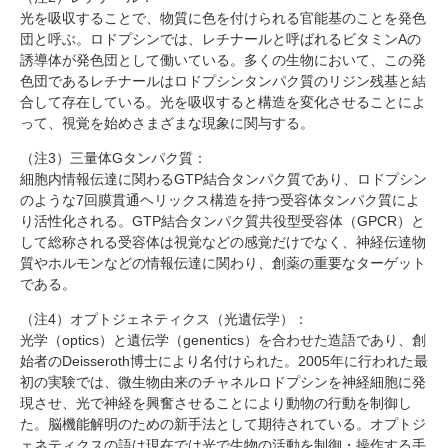
光を吸収することで、物質に色を付けられる官能基のことを発色
団と呼ぶ。ロドプシンでは、レチナールと呼ばれるビタミンAの
誘導体が発色団として働いている。多くの生物において、この発
色団であるレチナールはロドプシンタンパク質のリジン残基と結
合して存在している。光を吸収すると構造を変化させることによ
って、視覚を始めさまざまな現象に関与する。
（注3）三量体Gタンパク質：
細胞内情報伝達に関わるGTP結合タンパク質であり、ロドプシン
のような7回膜貫通ヘリックス構造を持つ受容体タンパク質によ
り活性化される。GTP結合タンパク質共役型受容体（GPCR）と
して総称される受容体は視覚などの感覚だけでなく、神経伝達物
質やホルモンなどの情報伝達に関わり、創薬の重要なターゲット
である。
（注4）オプトジェネティクス（光遺伝学）：
光学（optics）と遺伝学（genentics）を合わせた造語であり、創
始者のDeisseroth博士により名付けられた。2005年に行われた最
初の実験では、微生物由来のチャネルロドプシンを神経細胞に発
現させ、光で神経を興奮させることにより動物の行動を制御し
た。脳機能解明のための新手法として期待されている。オプトジ
ェネティクスの語は現在では光で生物の活動を制御・操作する手