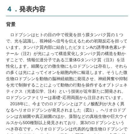
４．発表内容
背景
ロドプシンはヒトの目の中で視覚を担う膜タンパク質の１つ
で、光を認識し、視神経へ信号を伝えるための初期反応を担って
います。タンパク質内部に結合したビタミンAの誘導体色素レチ
ナール（注2）が光によって構造変化しタンパク質の構造を動か
すことで、情報伝達分子である三量体Gタンパク質（注3）を活
性化します。細菌などの微生物にもロドプシンは存在し、それら
の多くは光によってイオンを細胞内外に輸送します。そうした微
生物ロドプシンを動物の脳神経細胞に発現させ、神経興奮や抑制
を光で制御することによって動物の行動を操作するオプトジェネ
ティクス（光遺伝学、注4）という技術が近年新たに開発され、
ロドプシンファミリーは基礎･応用両面から注目されています。
2018年に、今までのロドプシンとはアミノ酸配列が大きく異
なるヘリオロドプシンが発見されました（図1）。ヘリオロドプ
シンは古細菌や真正細菌のほか、藻類などの真核生物や巨大ウイ
ルスから500種類以上発見されており、第3のロドプシンという
べき存在です。ヘリオロドプシンは代表的な微生物ロドプシンで