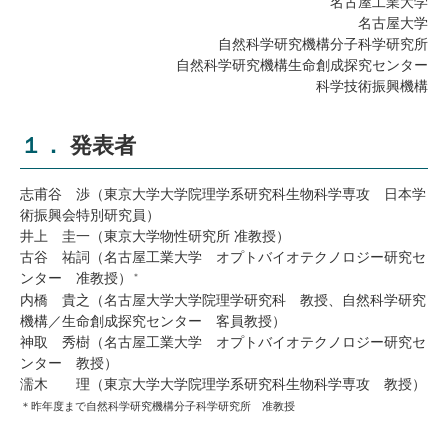
名古屋工業大学
研究・教員Navi
名古屋大学
自然科学研究機構分子科学研究所
自然科学研究機構生命創成探究センター
受験生
在学生
卒業生
科学技術振興機構
企業・研究者
地域・一般
寄附のお願い
１． 発表者
アクセス
キャンパスマップ
お問い合わせ
English
資料請求
志甫谷 渉（東京大学大学院理学系研究科生物科学専攻 日本学
術振興会特別研究員）
井上 圭一（東京大学物性研究所 准教授）
古谷 祐詞（名古屋工業大学 オプトバイオテクノロジー研究セ
ンター 准教授）
＊
内橋 貴之（名古屋大学大学院理学研究科 教授、自然科学研究
機構／生命創成探究センター 客員教授）
神取 秀樹（名古屋工業大学 オプトバイオテクノロジー研究セ
ンター 教授）
濡木 理（東京大学大学院理学系研究科生物科学専攻 教授）
＊昨年度まで自然科学研究機構分子科学研究所 准教授