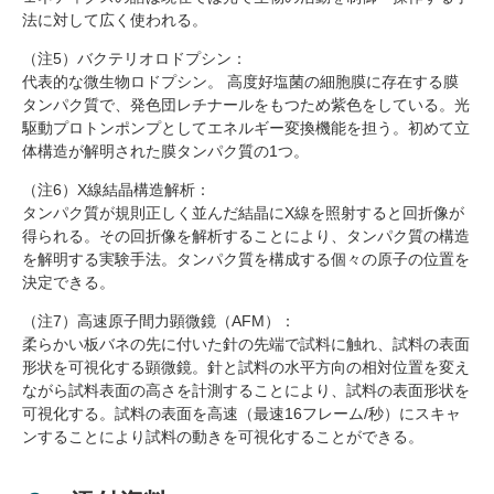
法に対して広く使われる。
（注5）バクテリオロドプシン：
代表的な微生物ロドプシン。 高度好塩菌の細胞膜に存在する膜
タンパク質で、発色団レチナールをもつため紫色をしている。光
駆動プロトンポンプとしてエネルギー変換機能を担う。初めて立
体構造が解明された膜タンパク質の1つ。
（注6）X線結晶構造解析：
タンパク質が規則正しく並んだ結晶にX線を照射すると回折像が
得られる。その回折像を解析することにより、タンパク質の構造
を解明する実験手法。タンパク質を構成する個々の原子の位置を
決定できる。
（注7）高速原子間力顕微鏡（AFM）：
柔らかい板バネの先に付いた針の先端で試料に触れ、試料の表面
形状を可視化する顕微鏡。針と試料の水平方向の相対位置を変え
ながら試料表面の高さを計測することにより、試料の表面形状を
可視化する。試料の表面を高速（最速16フレーム/秒）にスキャ
ンすることにより試料の動きを可視化することができる。