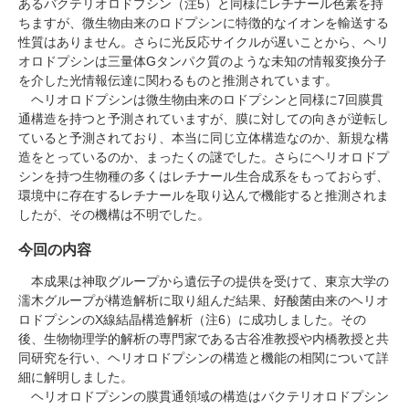
あるバクテリオロドプシン（注5）と同様にレチナール色素を持
ちますが、微生物由来のロドプシンに特徴的なイオンを輸送する
性質はありません。さらに光反応サイクルが遅いことから、ヘリ
オロドプシンは三量体Gタンパク質のような未知の情報変換分子
を介した光情報伝達に関わるものと推測されています。
ヘリオロドプシンは微生物由来のロドプシンと同様に7回膜貫
通構造を持つと予測されていますが、膜に対しての向きが逆転し
ていると予測されており、本当に同じ立体構造なのか、新規な構
造をとっているのか、まったくの謎でした。さらにヘリオロドプ
シンを持つ生物種の多くはレチナール生合成系をもっておらず、
環境中に存在するレチナールを取り込んで機能すると推測されま
したが、その機構は不明でした。
今回の内容
本成果は神取グループから遺伝子の提供を受けて、東京大学の
濡木グループが構造解析に取り組んだ結果、好酸菌由来のヘリオ
ロドプシンのX線結晶構造解析（注6）に成功しました。その
後、生物物理学的解析の専門家である古谷准教授や内橋教授と共
同研究を行い、ヘリオロドプシンの構造と機能の相関について詳
細に解明しました。
ヘリオロドプシンの膜貫通領域の構造はバクテリオロドプシン