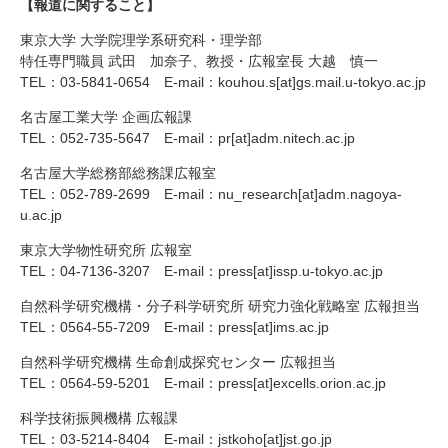
【報道に関すること】
東京大学 大学院理学系研究科・理学部
特任専門職員 武田 加奈子、教授・広報室長 大越 慎一
TEL
：03-5841-0654 E-mail：
kouhou.s[at]
gs.mail.u-tokyo.ac.jp
名古屋工業大学 企画広報課
TEL
：052-735-5647 E-mail：
pr[at]
adm.nitech.ac.jp
名古屋大学総務部総務課広報室
TEL
：052-789-2699 E-mail：
nu_research[at]
adm.nagoya-
u.ac.jp
東京大学物性研究所 広報室
TEL
：04-7136-3207 E-mail：
press[at]
issp.u-tokyo.ac.jp
自然科学研究機構・分子科学研究所 研究力強化戦略室 広報担当
TEL
：0564-55-7209 E-mail：
press[at]
ims.ac.jp
自然科学研究機構 生命創成探究センター 広報担当
TEL
：0564-59-5201 E-mail：
press[at]
excells.orion.ac.jp
科学技術振興機構 広報課
TEL
：03-5214-8404 E-mail：
jstkoho[at]
jst.go.jp