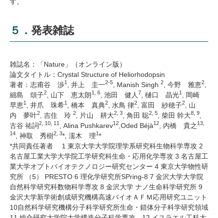
す。
５．発表雑誌
雑誌名：「Nature」（オンライン版）
論文タイトル：Crystal Structure of Heliorhodopsin
1
2-5
2
2
著者：志甫谷 渉
, 井上 圭一
, Manish Singh
, 今野 雅恵
,
2
1, 6
7
1
細島 頌子
, 山下 恵太朗
, 池田 健人
, 樋口 晶光
, 岡崎
1
1
2
2
2
早恵
, 井爪 珠希
, 橋本 真典
, 水鳥 律
, 富田 紗穂子
, 山
2
2
2, 3
2, 5
8, 9
内 夢叶
, 吉住 玲
, 片山 耕大
, 角田 聡
, 柴田 幹大
,
2, 10, 11
12
12
13,
古谷 祐詞
, Alina Pushkarev
,Oded Béjà
, 内橋 貴之
14
2, 3
1
, 神取 秀樹
*, 濡木 理
*
*共同責任著者 1 東京大学大学院理学系研究科生物科学専攻 2
名古屋工業大学大学院工学研究科生命・応用化学専攻 3 名古屋工
業大学オプトバイオテクノロジー研究センター 4 東京大学物性研
究所 （5）
PRESTO
6 理化学研究所SPring-8 7 金沢大学大学院
自然科学研究科数物科学専攻 8 金沢大学 ナノ生命科学研究所 9
金沢大学新学術創成研究機構高速バイオＡＦＭ応用研究ユニット
10自然科学研究機構分子科学研究所生命・錯体分子科学研究領域
11 総合研究大学院大学構造分子科学専攻 12 イスラエル工科大