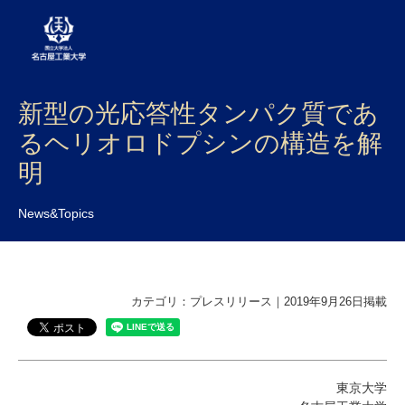
新型の光応答性タンパク質であ
大学案内
るヘリオロドプシンの構造を解
学部・大学院・センター
明
入試
News&Topics
学生生活
研究・産学官連携
カテゴリ：プレスリリース｜2019年9月26日掲載
社会連携
国際交流
東京大学