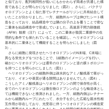
と似ており、配列相同性が低いにもかかわらず両者が共通した構
造であることが明らかになりました（図2）。さらに、バクテリ
オロドプシンとよく似た形でレチナールがリジンに共有結合して
いたことが分かりました。一方、細胞外ループは伸びたシート構
造をとっており、結晶構造中では隣の分子の上を覆うことで密な
二量体を結晶構造中で形成していました。高速原子間力顕微鏡
（AFM）観察（注7）によって、この二量体が脂質二重膜中の生
理的な条件でも保たれていることを確認し、ヘリオロドプシンは
基本的に二量体として機能することを明らかにしました（図
3）。
さらに細胞に発現させたヘリオロドプシンのN末端、C末端に
異なる蛍光タグをつけることで、1細胞のイメージングを行い、
確かにヘリオロドプシンは通常のロドプシンと逆の膜トポロジー
を持つことを明らかにしました（図1）。
ヘリオロドプシンの細胞外側は疎水的なアミノ酸残基で塞がっ
ており、イオンや基質が通る隙間はありませんでした（図4）。
こうしたアミノ酸残基はヘリオロドプシンの間で保存性が高く、
全てのヘリオロドプシンは微生物ロドプシンのような輸送体とし
ては機能できないと推測されました。一方、細胞内側はレチナー
ルから細胞内ループにわたって、水分子を介した広範な親水性相
互作用が存在しており、光受容に伴うヘリオロドプシンの構造変
化に重要であると考えられました。また時間分解赤外分光解析に