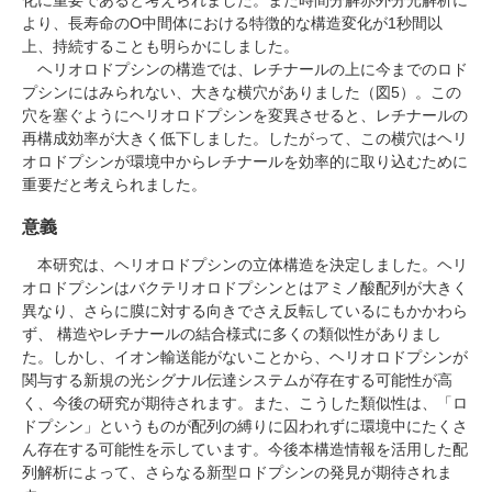
より、長寿命のO中間体における特徴的な構造変化が1秒間以
上、持続することも明らかにしました。
ヘリオロドプシンの構造では、レチナールの上に今までのロド
プシンにはみられない、大きな横穴がありました（図5）。この
穴を塞ぐようにヘリオロドプシンを変異させると、レチナールの
再構成効率が大きく低下しました。したがって、この横穴はヘリ
オロドプシンが環境中からレチナールを効率的に取り込むために
重要だと考えられました。
意義
本研究は、ヘリオロドプシンの立体構造を決定しました。ヘリ
オロドプシンはバクテリオロドプシンとはアミノ酸配列が大きく
異なり、さらに膜に対する向きでさえ反転しているにもかかわら
ず、 構造やレチナールの結合様式に多くの類似性がありまし
た。しかし、イオン輸送能がないことから、ヘリオロドプシンが
関与する新規の光シグナル伝達システムが存在する可能性が高
く、今後の研究が期待されます。また、こうした類似性は、「ロ
ドプシン」というものが配列の縛りに囚われずに環境中にたくさ
ん存在する可能性を示しています。今後本構造情報を活用した配
列解析によって、さらなる新型ロドプシンの発見が期待されま