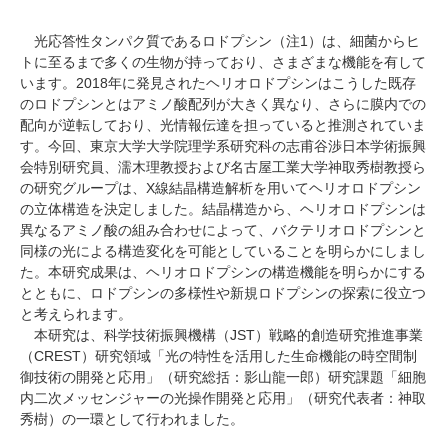
光応答性タンパク質であるロドプシン（注1）は、細菌からヒ
トに至るまで多くの生物が持っており、さまざまな機能を有して
います。2018年に発見されたヘリオロドプシンはこうした既存
のロドプシンとはアミノ酸配列が大きく異なり、さらに膜内での
配向が逆転しており、光情報伝達を担っていると推測されていま
す。今回、東京大学大学院理学系研究科の志甫谷渉日本学術振興
会特別研究員、濡木理教授および名古屋工業大学神取秀樹教授ら
の研究グループは、X線結晶構造解析を用いてヘリオロドプシン
の立体構造を決定しました。結晶構造から、ヘリオロドプシンは
異なるアミノ酸の組み合わせによって、バクテリオロドプシンと
同様の光による構造変化を可能としていることを明らかにしまし
た。本研究成果は、ヘリオロドプシンの構造機能を明らかにする
とともに、ロドプシンの多様性や新規ロドプシンの探索に役立つ
と考えられます。
本研究は、科学技術振興機構（JST）戦略的創造研究推進事業
（CREST）研究領域「光の特性を活用した生命機能の時空間制
御技術の開発と応用」（研究総括：影山龍一郎）研究課題「細胞
内二次メッセンジャーの光操作開発と応用」（研究代表者：神取
秀樹）の一環として行われました。