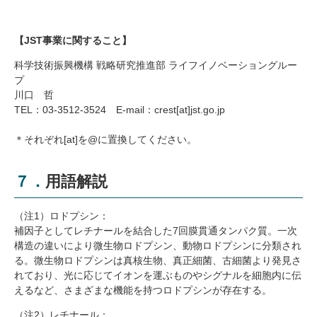
【JST事業に関すること】
科学技術振興機構 戦略研究推進部 ライフイノベーショングルー
プ
川口 哲
TEL
：03-3512-3524 E-mail：
crest[at]
jst.go.jp
＊それぞれ[at]を@に置換してください。
７．用語解説
（注1）ロドプシン：
補因子としてレチナールを結合した7回膜貫通タンパク質。一次
構造の違いにより微生物ロドプシン、動物ロドプシンに分類され
る。微生物ロドプシンは真核生物、真正細菌、古細菌より発見さ
れており、光に応じてイオンを運ぶものやシグナルを細胞内に伝
えるなど、さまざまな機能を持つロドプシンが存在する。
（注2）レチナール：