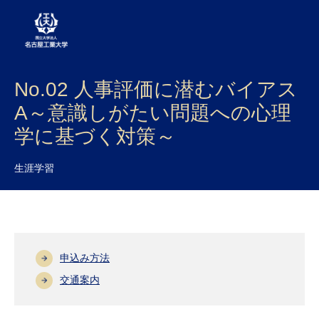
No.02 人事評価に潜むバイアス
大学案内
A～意識しがたい問題への心理
学部・大学院・センター
学に基づく対策～
入試
生涯学習
学生生活
研究・産学官連携
社会連携
申込み方法
国際交流
交通案内