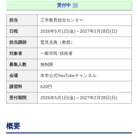
研究・教員Navi
受付中
担当
工学教育総合センター
受験生
在学生
卒業生
日程
2026年5月1日(金)～2027年2月28日(日)
企業・研究者
地域・一般
寄附のお願い
担当講師
鷲見克典（教授）
アクセス
キャンパスマップ
お問い合わせ
English
資料請求
対象者
一般市民･技術者
募集人数
無制限
会場
本学公式YouTubeチャンネル
講習料
620円
受付期間
2026年5月1日(金)～2027年2月28日(日)
概要