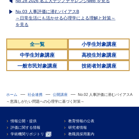
No.28 2026 名工大テクノチャレンジweb を見る
No.03 人事評価に潜むバイアスB
～日常生活にも活かせる心理学による理解と対策～
を見る
全一覧
小学生対象講座
中学生対象講座
高校生対象講座
一般市民対象講座
技術者対象講座
ホーム
社会連携
公開講座
No.02 人事評価に潜むバイアスA
～意識しがたい問題への心理学に基づく対策～
情報公開・提供
教育情報の公表
評価に関する情報
研究者情報
学術機関リポジトリ
教職員採用案内