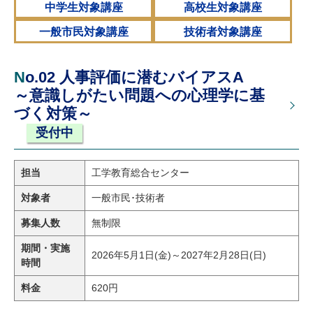
中学生対象講座
高校生対象講座
研究・教員Navi
一般市民対象講座
技術者対象講座
受験生
在学生
卒業生
No.02 人事評価に潜むバイアスA
企業・研究者
地域・一般
～意識しがたい問題への心理学に基
寄附のお願い
づく対策～
アクセス
キャンパスマップ
お問い合わせ
English
資料請求
受付中
担当
工学教育総合センター
対象者
一般市民･技術者
募集人数
無制限
期間・実施
2026年5月1日(金)～2027年2月28日(日)
時間
料金
620円