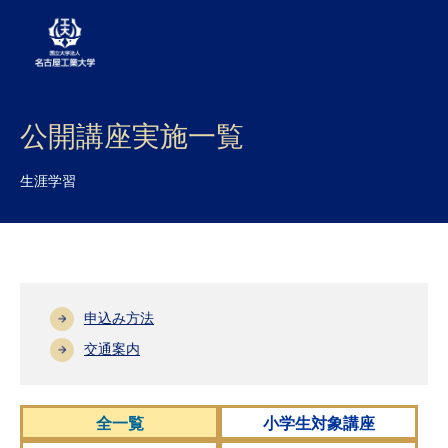
大学案内
公開講座実施一覧
学部・大学院・センター
生涯学習
入試
学生生活
研究・産学官連携
申込み方法
社会連携
交通案内
国際交流
全一覧
小学生対象講座