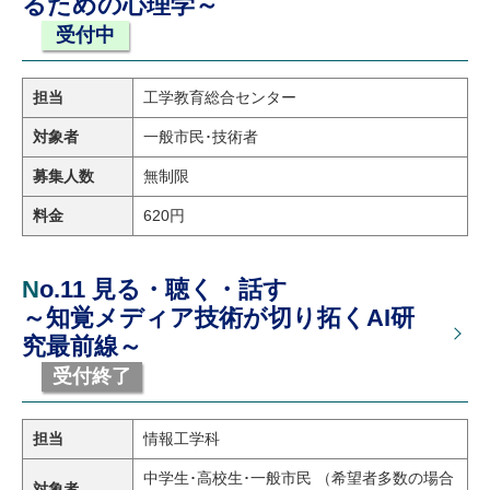
るための心理学～
受付中
担当
工学教育総合センター
対象者
一般市民･技術者
募集人数
無制限
料金
620円
No.11 見る・聴く・話す
～知覚メディア技術が切り拓くAI研
究最前線～
受付終了
担当
情報工学科
中学生･高校生･一般市民 （希望者多数の場合
対象者