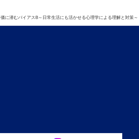
人事評価に潜むバイアスB～日常生活にも活かせる心理学による理解と対策～