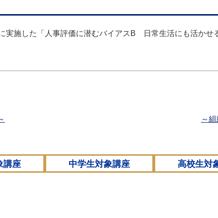
に実施した「人事評価に潜むバイアスB 日常生活にも活かせ
～
～組
象講座
中学生対象講座
高校生対