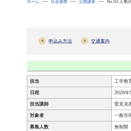
ホーム
社会連携
公開講座
No.03 
申込み方法
交通案内
担当
工学教
日程
2026年
担当講師
鷲見克
対象者
一般市
募集人数
無制限