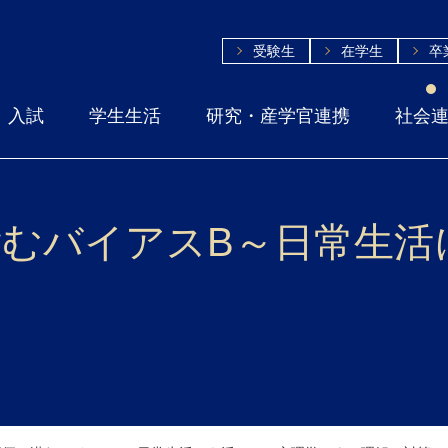
受験生
在学生
卒
入試
学生生活
研究・産学官連携
社会
価に潜むバイアスB～日常生
～