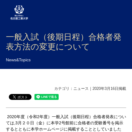
一般入試（後期日程）合格者発
大学案内
表方法の変更について
学部・大学院・センター
News&Topics
入試
学生生活
研究・産学官連携
カテゴリ：ニュース｜2020年3月16日掲載
社会連携
国際交流
 2020年度（令和
2
年度）一般入試（後期日程）合格者発表につい
ては
,3
月２０
日（金）に本学
2
号館前に合格者の受験番号を掲示
するとともに本学ホームページに掲載することとしていました