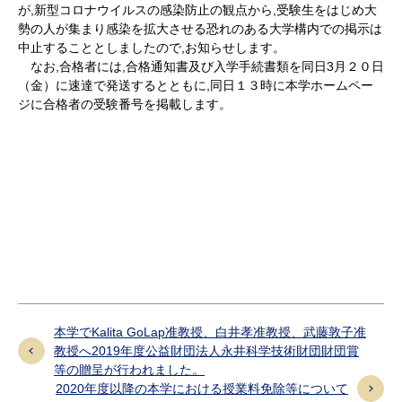
研究・教員Navi
が
,
新型コロナウイルスの感染防止の観点から
,
受験生をはじめ大
勢の人が集まり感染を拡大させる恐れのある大学構内での掲示は
中止することとしましたので
,
お知らせします。
　なお
,
合格者には
,
合格通知書及び入学手続書類を同日
3
月２０
日
受験生
在学生
卒業生
（金）に速達で発送するとともに,同日１３時に本学ホームペー
企業・研究者
地域・一般
ジに合格者の受験番号を掲載します。
寄附のお願い
アクセス
キャンパスマップ
お問い合わせ
English
資料請求
本学でKalita GoLap准教授、白井孝准教授、武藤敦子准
教授へ2019年度公益財団法人永井科学技術財団財団賞
等の贈呈が行われました。
2020年度以降の本学における授業料免除等について