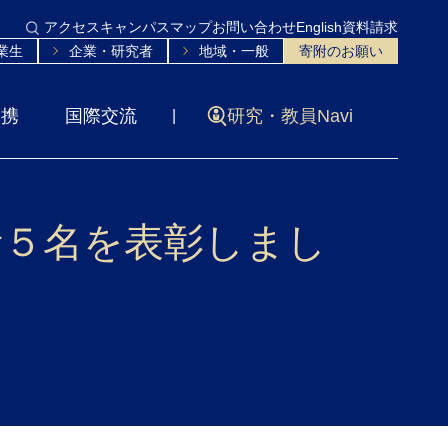
アクセス
キャンパスマップ
お問い合わせ
English
資料請求
業生
企業・研究者
地域・一般
寄附のお願い
連携
国際交流
研究・教員Navi
者５名を表彰しまし