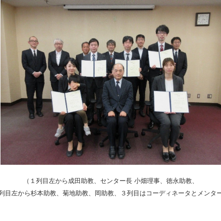
（１列目左から成田助教、センター長 小畑理事、徳永助教、
列目左から杉本助教、菊地助教、岡助教、３列目はコーディネータとメンタ