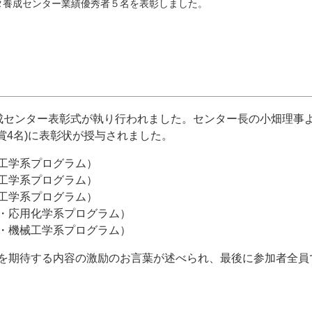
タ養成センター業績優秀者５名を表彰しました。
成センター表彰式が執り行われました。センター長の小畑理事
賞
4
名
)
に表彰状が授与されました。
工学系プログラム）
工学系プログラム）
工学系プログラム）
・応用化学系プログラム）
・機械工学系プログラム）
を期待する内容の激励のお言葉が述べられ、最後に参加者全員