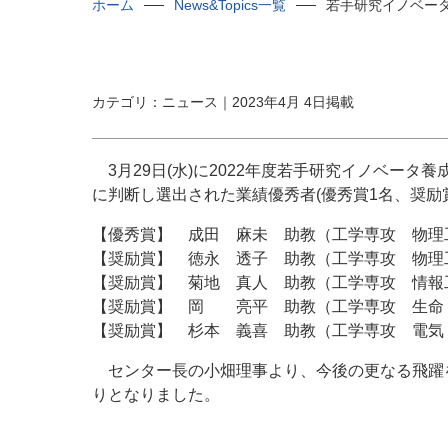
ホーム
News&Topics一覧
若手研究イノベー
カテゴリ：ニュース｜2023年4月 4日掲載
3月
29
日
(
水
)
に
2022
年度若手研究イノベータ養
に判断し選出された業績優秀者
(
優秀賞
1
名、奨励
【優秀賞】 成田 麻未 助教（工学専攻 物理
【奨励賞】 徳永 透子 助教（工学専攻 物理
【奨励賞】 菊地 真人 助教（工学専攻 情報
【奨励賞】 岡 亮平 助教（工学専攻 生命
【奨励賞】 杉本 義喜 助教（工学専攻 電気
センター長の小畑理事より、今後の更なる飛躍
りとなりました。