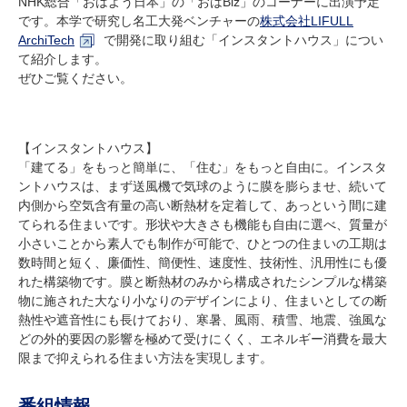
NHK総合「おはよう日本」の「おはBiz」のコーナーに出演予定
研究・教員Navi
です。本学で研究し名工大発ベンチャーの
株式会社LIFULL
ArchiTech
で開発に取り組む「インスタントハウス」につい
て紹介します。
受験生
在学生
卒業生
ぜひご覧ください。
企業・研究者
地域・一般
寄附のお願い
アクセス
キャンパスマップ
お問い合わせ
English
資料請求
【インスタントハウス】
「建てる」をもっと簡単に、「住む」をもっと自由に。インスタ
ントハウスは、まず送風機で気球のように膜を膨らませ、続いて
内側から空気含有量の高い断熱材を定着して、あっという間に建
てられる住まいです。形状や大きさも機能も自由に選べ、質量が
小さいことから素人でも制作が可能で、ひとつの住まいの工期は
数時間と短く、廉価性、簡便性、速度性、技術性、汎用性にも優
れた構築物です。膜と断熱材のみから構成されたシンプルな構築
物に施された大なり小なりのデザインにより、住まいとしての断
熱性や遮音性にも長けており、寒暑、風雨、積雪、地震、強風な
どの外的要因の影響を極めて受けにくく、エネルギー消費を最大
限まで抑えられる住まい方法を実現します。
番組情報