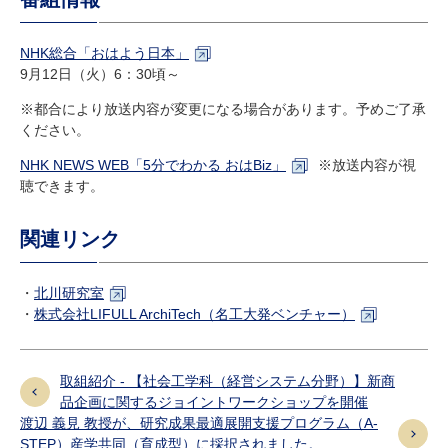
NHK総合「おはよう日本」
9月12日（火）6：30頃～
※都合により放送内容が変更になる場合があります。予めご了承
ください。
NHK NEWS WEB「5分でわかる おはBiz」
※放送内容が視
聴できます。
関連リンク
・
北川研究室
・
株式会社LIFULL ArchiTech（名工大発ベンチャー）
取組紹介 - 【社会工学科（経営システム分野）】新商
品企画に関するジョイントワークショップを開催
渡辺 義見 教授が、研究成果最適展開支援プログラム（A-
STEP）産学共同（育成型）に採択されました。