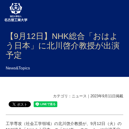
【9月12日】NHK総合「おはよ
大学案内
う日本」に北川啓介教授が出演
学部・大学院・センター
予定
入試
News&Topics
学生生活
研究・産学官連携
カテゴリ：ニュース｜2023年9月11日掲載
社会連携
国際交流
工学専攻（社会工学領域）の北川啓介教授が、9月12日（火）の