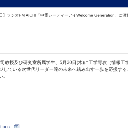
0日】ラジオFM AICHI「中電シーティーアイWelcome Generati
辺研司教授及び研究室所属学生、5月30日(木)に工学専攻（情報
ている次世代リーダー達の未来へ踏み出す一歩を応援する、FM 
さい。
tion」