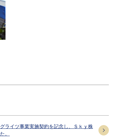
グライツ事業実施契約を記念し、Ｓｋｙ株
た。