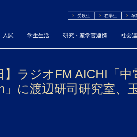
受験生
在学生
卒
入試
学生生活
研究・産学官連携
社会
0日】ラジオFM AICHI
eration」に渡辺研司研究