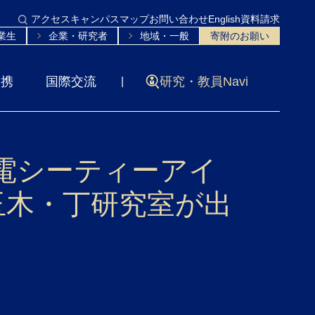
アクセス
キャンパスマップ
お問い合わせ
English
資料請求
業生
企業・研究者
地域・一般
寄附のお願い
連携
国際交流
研究・教員Navi
「中電シーティーアイ
室、玉木・丁研究室が出