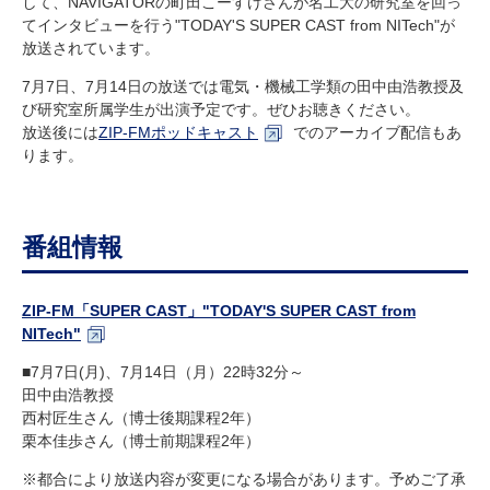
して、NAVIGATORの町田こーすけさんが名工大の研究室を回っ
研究・教員Navi
てインタビューを行う"TODAY'S SUPER CAST from NITech"が
放送されています。
7月7日、7月14日の放送では電気・機械工学類の田中由浩教授及
受験生
在学生
卒業生
び研究室所属学生が出演予定です。ぜひお聴きください。
企業・研究者
地域・一般
放送後には
ZIP-FMポッドキャスト
でのアーカイブ配信もあ
寄附のお願い
ります。
アクセス
キャンパスマップ
お問い合わせ
English
資料請求
番組情報
ZIP-FM「SUPER CAST」"TODAY'S SUPER CAST from
NITech"
■7月7日(月)、7月14日（月）22時32分～
田中由浩教授
西村匠生さん（博士後期課程2年）
栗本佳歩さん（博士前期課程2年）
※都合により放送内容が変更になる場合があります。予めご了承