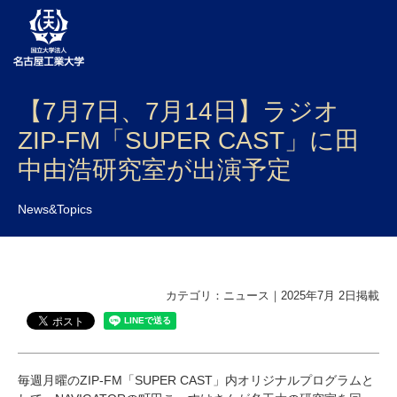
【7月7日、7月14日】ラジオ
大学案内
ZIP-FM「SUPER CAST」に田
学部・大学院・センター
中由浩研究室が出演予定
入試
News&Topics
学生生活
研究・産学官連携
カテゴリ：ニュース｜2025年7月 2日掲載
社会連携
国際交流
毎週月曜のZIP-FM「SUPER CAST」内オリジナルプログラムと