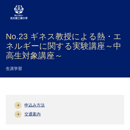
No.23 ギネス教授による熱・エ
大学案内
ネルギーに関する実験講座～中
学部・大学院・センター
高生対象講座～
入試
生涯学習
学生生活
研究・産学官連携
社会連携
申込み方法
国際交流
交通案内