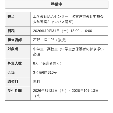
研究・教員Navi
準備中
担当
工学教育総合センター（名古屋市教育委員会
受験生
在学生
卒業生
大学連携キャンパス講座）
企業・研究者
地域・一般
日程
2026年10月31日（土）13:00～16:00
寄附のお願い
担当講師
石野 洋二郎（教授）
アクセス
キャンパスマップ
お問い合わせ
English
資料請求
対象者
中学生・高校生（中学生は保護者の付き添い
必須）
募集人数
8人（保護者除く）
会場
3号館6階610室
講習料
無料
受付期間
2026年8月31日（月）～2026年10月13日
（火）