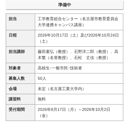
研究・教員Navi
準備中
担当
工学教育総合センター（名古屋市教育委員会
受験生
在学生
卒業生
大学連携キャンパス講座）
企業・研究者
地域・一般
日程
2026年10月17日（土）及び2026年10月24日
寄附のお願い
（土）
アクセス
キャンパスマップ
お問い合わせ
English
資料請求
担当講師
藤田素弘（教授）、石野洋二郎（教授）、高
木繁（名誉教授）、石松 丈佳（教授）
対象者
高校生･一般市民･技術者
募集人数
50人
会場
未定（名古屋工業大学内）
講習料
無料
受付期間
2026年8月17日（月）～2026年10月2日
（金）