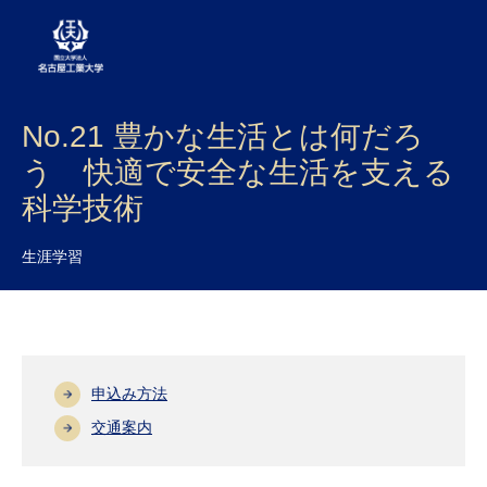
No.21 豊かな生活とは何だろ
大学案内
う 快適で安全な生活を支える
学部・大学院・センター
科学技術
入試
生涯学習
学生生活
研究・産学官連携
社会連携
申込み方法
国際交流
交通案内