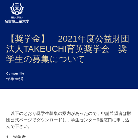
【奨学金】 2021年度公益財団
大学案内
法人TAKEUCHI育英奨学会 奨
学部・大学院・センター
学生の募集について
入試
Campus life
学生生活
学生生活
研究・産学官連携
社会連携
以下のとおり奨学生募集の案内があったので，申請希望者は財
団公式ページでダウンロードし，学生センター6番窓口に申し込
国際交流
んで下さい。
1 対象者