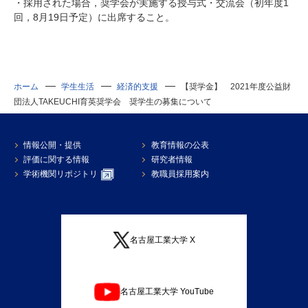
・採用された場合，奨学会が実施する授与式・交流会（初年度1
回，8月19日予定）に出席すること。
ホーム
学生生活
経済的支援
【奨学金】 2021年度公益財
団法人TAKEUCHI育英奨学会 奨学生の募集について
情報公開・提供
教育情報の公表
評価に関する情報
研究者情報
学術機関リポジトリ
教職員採用案内
名古屋工業大学 X
名古屋工業大学 YouTube