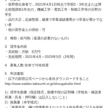
研究・教員Navi
・長野県出身者で，2021年4月1日時点で学部2・3年次または博
士前期課程1年次の，機械工学・電気工学・制御工学等の分野の
学生
・品行方正，志操堅固，健康で学業成績優秀かつ学資が豊かでな
受験生
在学生
卒業生
い者
企業・研究者
地域・一般
・他の奨学金との併給：可
寄附のお願い
2 種類：給与制（返還の必要のないもの）
アクセス
キャンパスマップ
お問い合わせ
English
資料請求
3 奨学金内容
・支給額：月額 6万円
・支給期間：2021年4月～2023年3月（2年間）
4 募集人数:全体で70名程度
5 申請書類
・以下の財団公式ページから各自ダウンロードすること
http://www.zaidan-takeuchi.or.jp/shougakukin.html
1）奨学生願書（指定様式，願書中段の証明欄（学校名・確認者
所属・氏名・押印欄）は記入しないこと）
2）推薦書（本学様式）
・「推薦所見」欄は指導教員またはクラス担当委員に記入を依頼