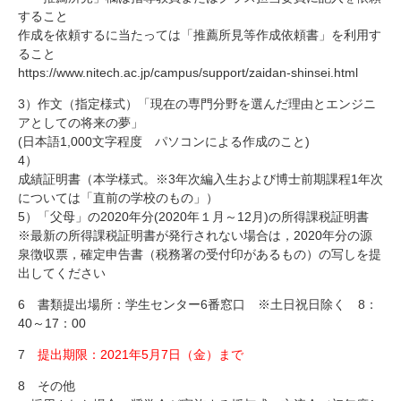
すること
作成を依頼するに当たっては「推薦所見等作成依頼書」を利用す
ること
https://www.nitech.ac.jp/campus/support/zaidan-shinsei.html
3）作文（指定様式）「現在の専門分野を選んだ理由とエンジニ
アとしての将来の夢」
(日本語1,000文字程度 パソコンによる作成のこと)
4）
成績証明書（本学様式。※3年次編入生および博士前期課程1年次
については「直前の学校のもの」）
5）「父母」の2020年分(2020年１月～12月)の所得課税証明書
※最新の所得課税証明書が発行されない場合は，2020年分の源
泉徴収票，確定申告書（税務署の受付印があるもの）の写しを提
出してください
6 書類提出場所：学生センター6番窓口 ※土日祝日除く 8：
40～17：00
7
提出期限：2021年5月7日（金）まで
8 その他